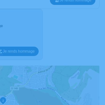
Je rends hommage
ge
Je rends hommage
2