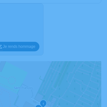
Je rends hommage
1