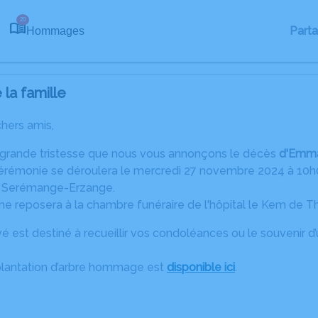
20
Part
Hommages
la famille
chers amis,
 grande tristesse que nous vous annonçons le décès
d'Emma
cérémonie se déroulera le mercredi 27 novembre 2024 à 10h00
90 Serémange-Erzange.
reposera à la chambre funéraire de l'hôpital le Kem de Thi
é est destiné à recueillir vos condoléances ou le souvenir 
plantation d’arbre hommage est
disponible ici
.