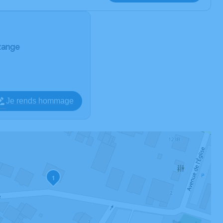
zange
Je rends hommage
1