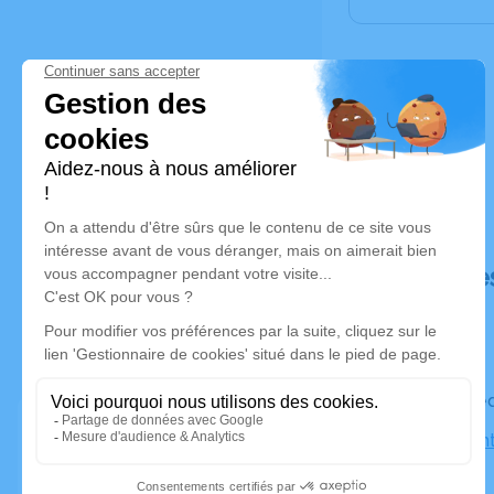
Déroulé de
Le mercre
Église Sain
Erzange