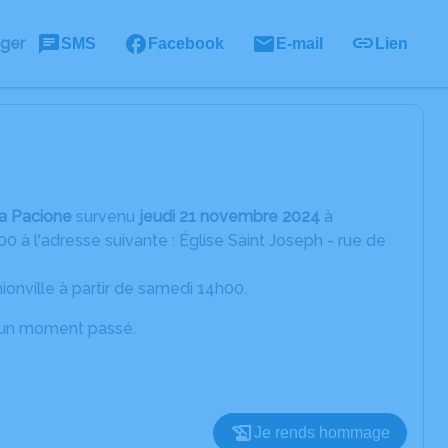
ager
SMS
Facebook
E-mail
Lien
 Pacione
survenu
jeudi 21 novembre 2024
à
 à l'adresse suivante : Église Saint Joseph - rue de
onville à partir de samedi 14h00.
d’un moment passé.
Je rends hommage