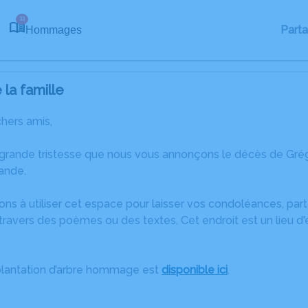
33
Part
Hommages
la famille
chers amis,
 grande tristesse que nous vous annonçons le décès de Gré
rande.
ons à utiliser cet espace pour laisser vos condoléances, pa
travers des poèmes ou des textes. Cet endroit est un lieu d
plantation d’arbre hommage est
disponible ici
.