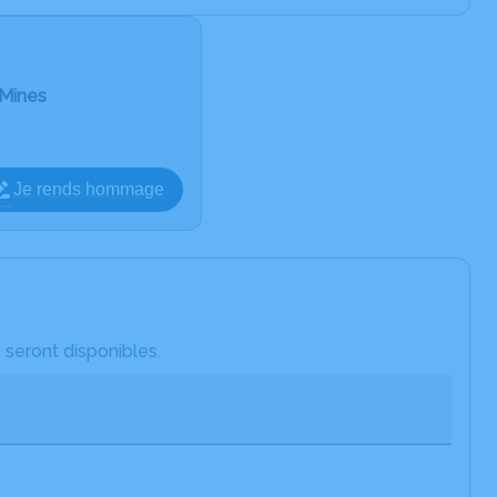
-Mines
Je rends hommage
 seront disponibles.