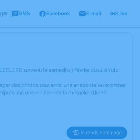
ager
SMS
Facebook
E-mail
Lien
 LECLERC survenu le samedi 03 février 2024 à Yutz.
rtager des photos souvenirs, une anecdote ou exprimer
expression dédié à honorer la mémoire d’Irène
Je rends hommage