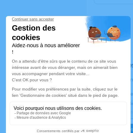
Déroulé de
Les inform
Activez une ale
Recevoir une ale
Je veux êtr