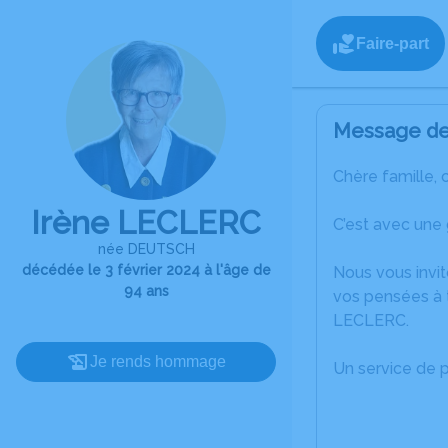
Faire-part
Message de 
Chère famille, 
Irène LECLERC
C’est avec une
née DEUTSCH
décédée le 3 février 2024 à l'âge de
Nous vous invit
94 ans
vos pensées à t
LECLERC.
Je rends hommage
Un service de 