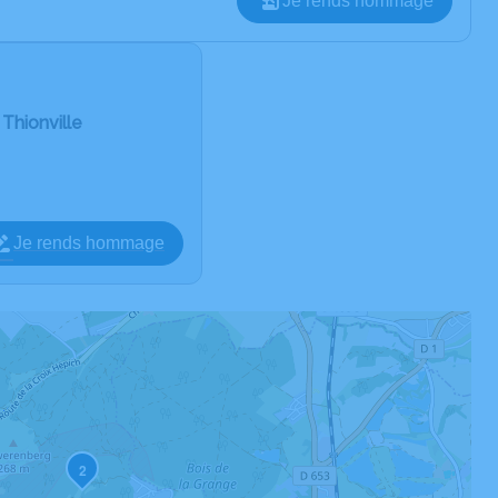
Je rends hommage
Thionville
Je rends hommage
2