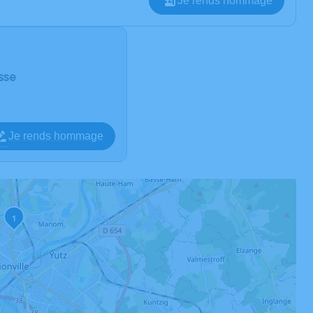
Je rends hommage
isse
Je rends hommage
1