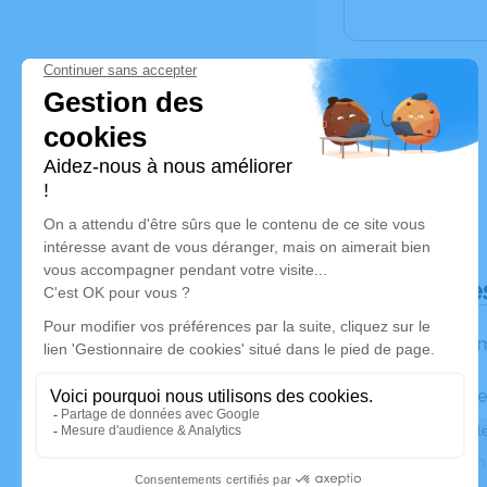
Déroulé de
Les inform
Activez une ale
Recevoir une ale