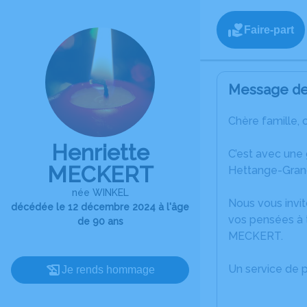
Faire-part
Message de 
Chère famille, 
Henriette
C’est avec une
MECKERT
Hettange-Gran
née WINKEL
Nous vous invit
décédée le 12 décembre 2024 à l'âge
vos pensées à 
de 90 ans
MECKERT.
Un service de 
Je rends hommage