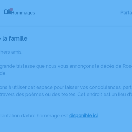
Part
Hommages
0
la famille
chers amis,
 grande tristesse que nous vous annonçons le décès de Ro
de.
ons à utiliser cet espace pour laisser vos condoléances, pa
travers des poèmes ou des textes. Cet endroit est un lieu d
plantation d’arbre hommage est
disponible ici
.