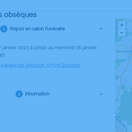
s obsèques
+
Repos en salon funéraire
−
45
néraire de Sentzich, 57570 Sentsich
Inhumation