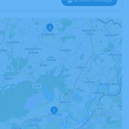
Je rends hommage
2
1