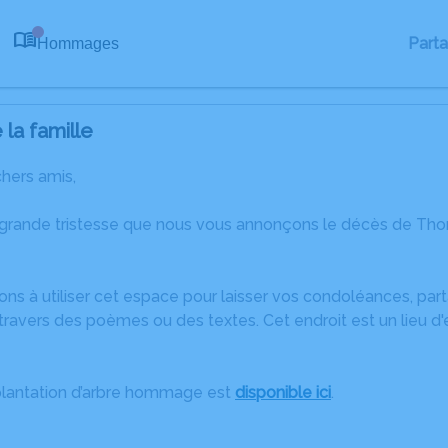
Part
Hommages
0
la famille
chers amis,
 grande tristesse que nous vous annonçons le décès de Th
ons à utiliser cet espace pour laisser vos condoléances, pa
travers des poèmes ou des textes. Cet endroit est un lieu 
plantation d’arbre hommage est
disponible ici
.