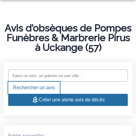
NOS SERVICES
NOS AGENCES
Avis d’obsèques de Pompes
ORGANISER DES OBSÈQUES
Funèbres & Marbrerie Pirus
ESPACES HOMMAGES
CATTENOM
PRÉVOIR SES OBSÈQUES
à Uckange (57)
THIONVILLE
MONUMENTS FUNÉRAIRES
KÉDANGE-SUR-CANNER
SERVICES AUX FAMILLES
HETTANGE-GRANDE
Rechercher un avis
Créer une alerte avis de décès
Publié aujourd'hui