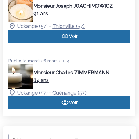
Monsieur Joseph JOACHIMOWICZ
91 ans
-
Uckange (57)
Thionville (57)
Voir
Publié le mardi 26 mars 2024
Monsieur Charles ZIMMERMANN
84 ans
-
Uckange (57)
Guénange (57)
Voir