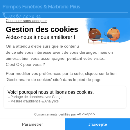
Pompes Funèbres & Marbrerie Pirus
03 67 72 32 34
pf.pirus@orange.fr
10 rue Jeanne d'Arc - 57570 - Cattenom
4.4/5 - 31 avis
Nos Services
Liens utiles
Organiser des Obsèques
Avis de décès
Monuments funéraires
Demande de rendez-vous
en agence
Services aux familles
Nos réseaux sociaux
Mentions légales
Politique de traitement des données personnelles
Politique d’utilisation des cookies
Gestionnaire de cookies
Zone d'intervention
Réalisation et référencement par