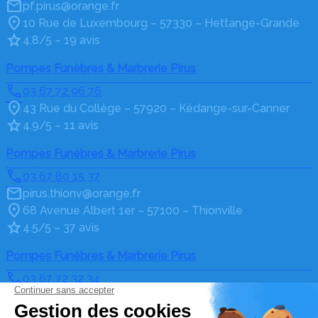
pf.pirus@orange.fr
10 Rue de Luxembourg – 57330 – Hettange-Grande
4.8/5 – 19 avis
Pompes Funèbres & Marbrerie Pirus
03 67 72 96 76
43 Rue du Collège – 57920 – Kédange-sur-Canner
4.9/5 – 11 avis
Pompes Funèbres & Marbrerie Pirus
03 67 80 15 37
pirus.thionv@orange.fr
68 Avenue Albert 1er – 57100 – Thionville
4.5/5 – 37 avis
Pompes Funèbres & Marbrerie Pirus
03 67 72 32 34
pf.pirus@orange.fr
10 rue Jeanne d'Arc – 57570 – Cattenom