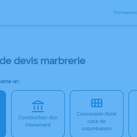
Permanenc
e devis marbrerie
erne un :
Concession d’une
Construction d’un
case de
monument
columbarium