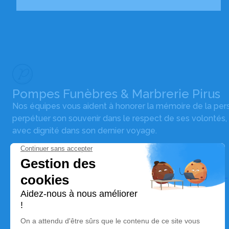
Pompes Funèbres & Marbrerie Pirus
Nos équipes vous aident à honorer la mémoire de la pe
perpétuer son souvenir dans le respect de ses volontés,
avec dignité dans son dernier voyage.
Nos agences
Pompes Funèbres & Marbrerie Pirus
03 67 72 63 15
pf.pirus@orange.fr
10 Rue de Luxembourg – 57330 – Hettange-Grande
4.8/5 – 19 avis