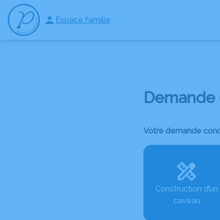
Aller
au
Espace famille
NOS SERVICES
NOS AGENCES
ESPACES HOMMAGES
contenu
Demande d
Votre demande conc
Construction d’un
caveau