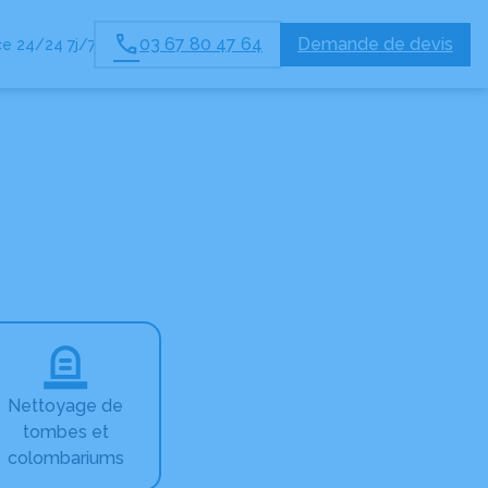
03 67 80 47 64
Demande de devis
e 24/24 7j/7
Nettoyage de
tombes et
colombariums