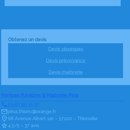
Obtenez un devis
Devis obsèques
Devis prévoyance
Devis marbrerie
Pompes Funèbres & Marbrerie Pirus
03 67 80 15 37
pirus.thionv@orange.fr
68 Avenue Albert 1er – 57100 – Thionville
4.5/5 – 37 avis