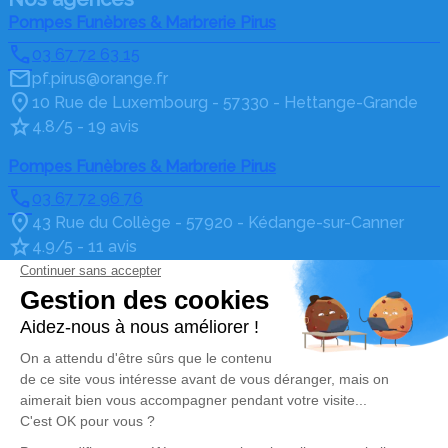
Pompes Funèbres & Marbrerie Pirus
03 67 72 63 15
pf.pirus@orange.fr
10 Rue de Luxembourg - 57330 - Hettange-Grande
4.8/5 - 19 avis
Pompes Funèbres & Marbrerie Pirus
03 67 72 96 76
43 Rue du Collège - 57920 - Kédange-sur-Canner
4.9/5 - 11 avis
Pompes Funèbres & Marbrerie Pirus
03 67 80 15 37
pirus.thionv@orange.fr
68 Avenue Albert 1er - 57100 - Thionville
4.5/5 - 37 avis
Pompes Funèbres & Marbrerie Pirus